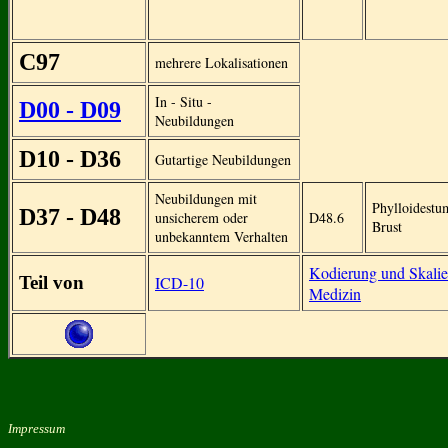
C97
mehrere Lokalisationen
In - Situ -
D00 - D09
Neubildungen
D10 - D36
Gutartige Neubildungen
Neubildungen mit
Phylloidestu
D37 - D48
unsicherem oder
D48.6
Brust
unbekanntem Verhalten
Kodierung und Skalie
Teil von
ICD-10
Medizin
Impressum