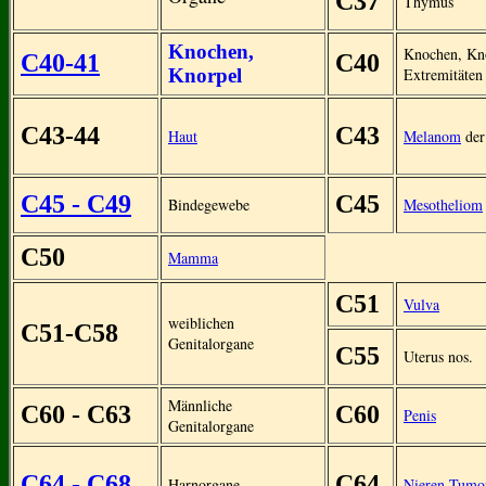
C37
Thymus
Knochen,
Knochen, Kn
C40-41
C40
Knorpel
Extremitäten
C43-44
C43
Haut
Melanom
der
C45 - C49
C45
Bindegewebe
Mesotheliom
C50
Mamma
C51
Vulva
weiblichen
C51-C58
Genitalorgane
C55
Uterus nos.
Männliche
C60 - C63
C60
Penis
Genitalorgane
C64 - C68
C64
Harnorgane
Nieren-Tumo