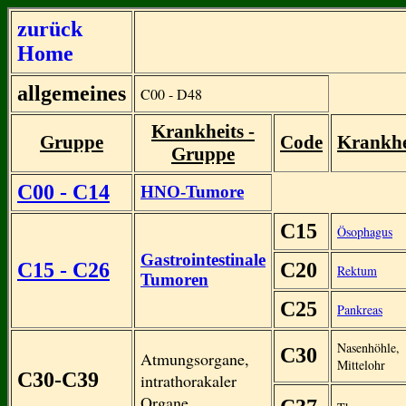
zurück
Home
allgemeines
C00 - D48
Krankheits -
Gruppe
Code
Krankhe
Gruppe
C00 - C14
HNO-Tumore
C15
Ösophagus
Gastrointestinale
C15 - C26
C20
Rektum
Tumoren
C25
Pankreas
Nasenhöhle,
C30
Atmungsorgane,
Mittelohr
C30-C39
intrathorakaler
Organe