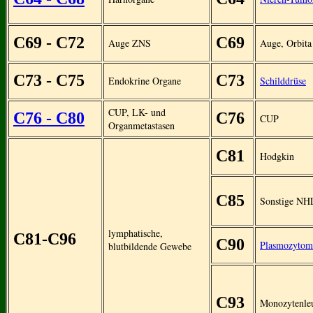
C69 - C72
C69
Auge ZNS
Auge, Orbita
C73 - C75
C73
Endokrine Organe
Schilddrüse
CUP, LK- und
C76 - C80
C76
CUP
Organmetastasen
C81
Hodgkin
C85
Sonstige NH
lymphatische,
C81-C96
C90
Plasmozytom
blutbildende Gewebe
C93
Monozytenle