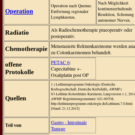
Nach Möglichkeit
Operation nach Quenue.
kontinenzerhaltende
Operation
Entfernung regionaler
Resektion, Schonung
Lymphknoten.
autonomer Nerven.
Als Radiochemotherapie praeoperativ oder
Radiatio
postoperativ.
Metastasierte Rektumkarzinome werden ana
Chemotherapie
zu Colonkarzinomen behandelt.
PETAC 6
:
offene
Capecitabine +-
Protokolle
Oxaliplatin post OP
1.) Leitlinienprogramm Onkologie (Deutsche
Krebsgesellschaft, Deutsche Krebshilfe, AWMF):
S3-Leitlinie Kolorektales Karzinom, Langversion 1.1, 201
Quellen
AWMF Registrierungsnummer: 021-007OL
http://leitlinienprogramm-onkologie.de/Leitlinien.7.0.html
[Stand: 21.12.2015]
Gastro - Intestinale
Teil von
Tumore