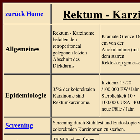
Rektum - Karz
zurück
Home
Rektum - Karzinome
Kraniale Grenze 1
befallen den
cm von der
retroperitoneal
Allgemeines
Anokutanlinie (mit
gelegenen letzten
dem starren
Abschnitt des
Rektoskop gemesse
Dickdarms.
Inzidenz 15-20
35% der kolorektalen
/100.000 EW*Jahr.
Epidemiologie
Karzinome sind
Sterblichkeit 10 /
Rektumkarzinome.
100.000. USA: 40.
neue Fälle / Jahr.
Screening durch Stuhltest und Endoskopie 
Screening
colorektalen Karzinomen zu sterben.
TNM-Stadien, früher