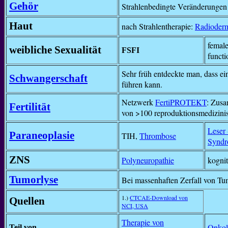
Gehör
Strahlenbedingte Veränderungen 
Haut
nach Strahlentherapie:
Radioder
female
weibliche Sexualität
FSFI
functi
Sehr früh entdeckte man, dass e
Schwangerschaft
führen kann.
Netzwerk
FertiPROTEKT
: Zus
Fertilität
von >100 reproduktionsmedizinis
Leser 
Paraneoplasie
TIH,
Thrombose
Synd
ZNS
Polyneuropathie
kogni
Tumorlyse
Bei massenhaften Zerfall von T
1.)
CTCAE-Download von
Quellen
NCI, USA
Therapie von
Onkol
Teil von