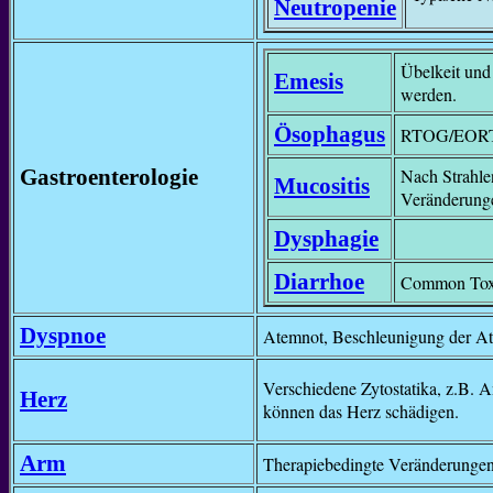
Neutropenie
Übelkeit und
Emesis
werden.
Ösophagus
RTOG/EORTC 
Gastroenterologie
Nach Strahle
Mucositis
Veränderung
Dysphagie
Diarrhoe
Common Toxic
Dyspnoe
Atemnot, Beschleunigung der At
Verschiedene Zytostatika, z.B. A
Herz
können das Herz schädigen.
Arm
Therapiebedingte Veränderunge