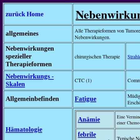
Nebenwirkun
zurück
Home
Alle Therapieformen von Tumor
allgemeines
Nebenwirkungen.
Nebenwirkungen
spezieller
chirurgischen Therapie
Strahl
Therapieformen
Nebenwirkungs -
CTC (1)
Commo
Skalen
Müdig
Allgemeinbefinden
Fatigue
Ersch
Eine Vermind
Anämie
einer Chemo-
Hämatologie
febrile
Typische N