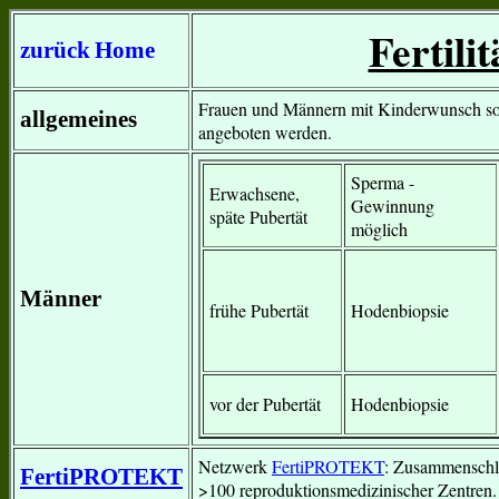
Fertili
zurück
Home
Frauen und Männern mit Kinderwunsch sollt
allgemeines
angeboten werden.
Sperma -
Erwachsene,
Gewinnung
späte Pubertät
möglich
Männer
frühe Pubertät
Hodenbiopsie
vor der Pubertät
Hodenbiopsie
Netzwerk
FertiPROTEKT
: Zusammenschl
FertiPROTEKT
>100 reproduktionsmedizinischer Zentren.