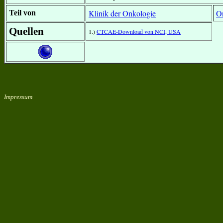
Klinik der Onkologie
O
Teil von
Quellen
1.)
CTCAE-Download von NCI, USA
Impressum