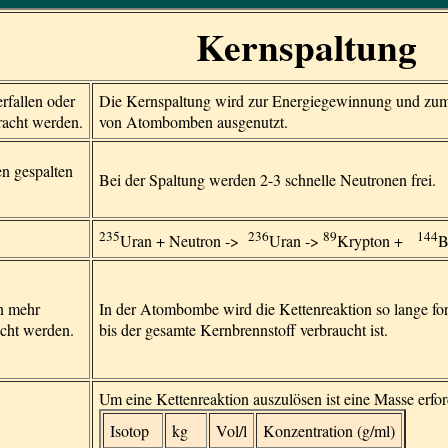
Kernspaltung
rfallen oder
Die Kernspaltung wird zur Energiegewinnung und zu
racht werden.
von Atombomben ausgenutzt.
n gespalten
Bei der Spaltung werden 2-3 schnelle Neutronen frei.
235
236
89
144
Uran + Neutron ->
Uran ->
Krypton +
B
nn mehr
In der Atombombe wird die Kettenreaktion so lange for
ucht werden.
bis der gesamte Kernbrennstoff verbraucht ist.
Um eine Kettenreaktion auszulösen ist eine Masse erforde
Isotop
kg
Vol/l
Konzentration (g/ml)