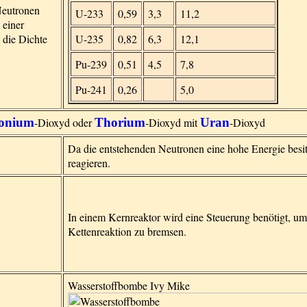
Neutronen
U-233
0,59
3,3
11,2
 einer
 die Dichte
U-235
0,82
6,3
12,1
Pu-239
0,51
4,5
7,8
Pu-241
0,26
5,0
tonium
-Dioxyd oder
Thorium
-Dioxyd mit
Uran
-Dioxyd
Da die entstehenden Neutronen eine hohe Energie bes
reagieren.
In einem Kernreaktor wird eine Steuerung benötigt, um
Kettenreaktion zu bremsen.
Wasserstoffbombe Ivy Mike