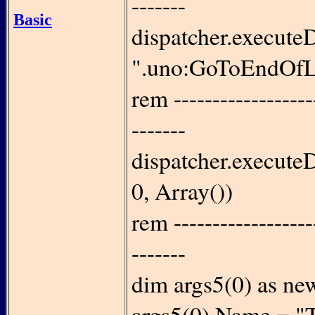
-------
Basic
dispatcher.execute
".uno:GoToEndOfLin
rem -------------------
-------
dispatcher.execute
0, Array())
rem -------------------
-------
dim args5(0) as ne
args5(0).Name = "T