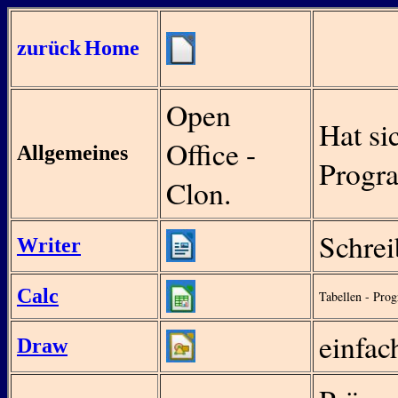
zurück
Home
Open
Hat si
Office -
Allgemeines
Progra
Clon.
Schre
Writer
Calc
Tabellen - Pro
einfa
Draw