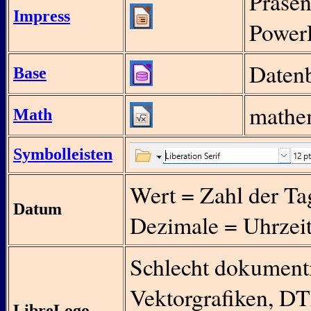
Präsen
Impress
PowerP
Daten
Base
mathem
Math
Symbolleisten
Wert = Zahl der Ta
Datum
Dezimale = Uhrzeit
Schlecht dokumentie
Vektorgrafiken, DT
LibreLogo