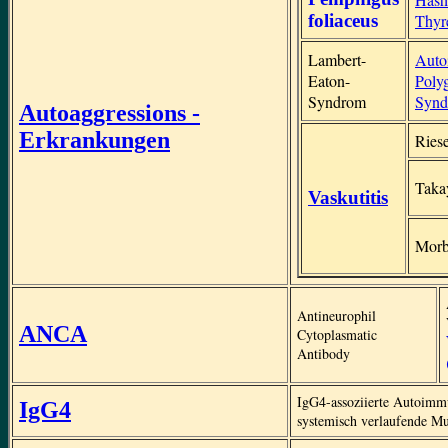
foliaceus
Thyre
Lambert-
Aut
Eaton-
Poly
Syndrom
Syn
Autoaggressions -
Erkrankungen
Riese
Taka
Vaskutitis
Morb
Antineurophil
ANCA
Cytoplasmatic
Antibody
IgG4-assoziierte Autoimm
IgG4
systemisch verlaufende M