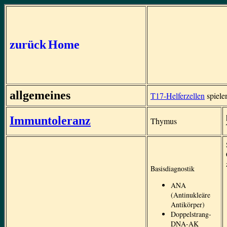
zurück
Home
allgemeines
T17-Helferzellen
spiele
Immuntoleranz
Thymus
Basisdiagnostik
ANA
(Antinukleäre
Antikörper)
Doppelstrang-
DNA-AK