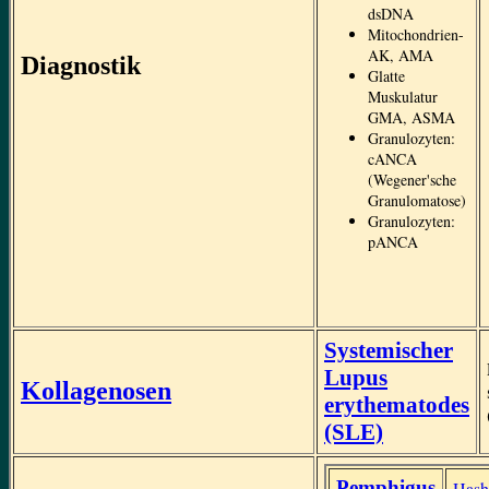
dsDNA
Mitochondrien-
AK, AMA
Diagnostik
Glatte
Muskulatur
GMA, ASMA
Granulozyten:
cANCA
(Wegener'sche
Granulomatose)
Granulozyten:
pANCA
Systemischer
Lupus
Kollagenosen
erythematodes
(SLE)
Pemphigus
Hash