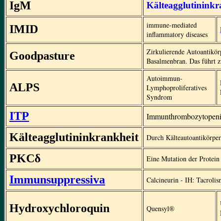
IgM
Kälteagglutininkr
immune-mediated
IMID
inflammatory diseases
Zirkulierende Autoantikö
Goodpasture
Basalmenbran. Das führt 
Autoimmun-
ALPS
Lymphoproliferatives
Syndrom
ITP
Immunthrombozytopen
Kälteagglutininkrankheit
Durch Kälteautoantikörpe
PKCδ
Eine Mutation der Protein 
Immunsuppressiva
Calcineurin - IH: Tacroli
Hydroxychloroquin
Quensyl®