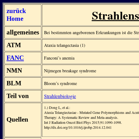
Strahlens
zurück
Home
allgemeines
Bei bestimmten angeborenen Erkrankungen ist die Stra
ATM
Ataxia telangectasia (1)
FANC
Fanconi’s anemia
NMN
Nijmegen breakage syndrome
BLM
Bloom’s syndrome
Teil von
Strahlenbiologie
1.) Dong L, et al.:
Ataxia Telangiectasiae - Mutated Gene Polymorphisms and Acute 
Therapy: A Systematic Review and Meta-analysis.
Quellen
Int J Radiation Oncol Biol Phys 2015;91:1090-1098.
http://dx.doi.org/10.1016/j.ijrobp.2014.12.041