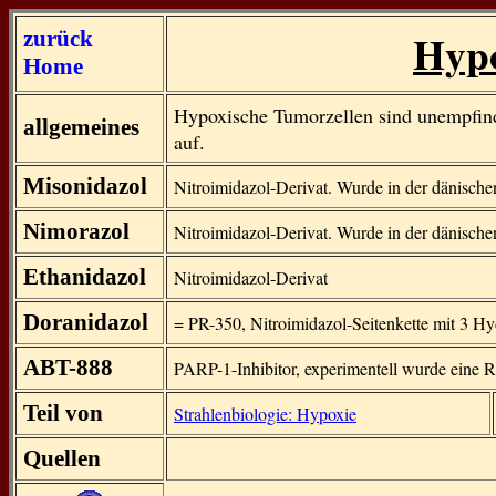
Hypo
zurück
Home
Hypoxische Tumorzellen sind unempfindl
allgemeines
auf.
Misonidazol
Nitroimidazol-Derivat. Wurde in der dänisch
Nimorazol
Nitroimidazol-Derivat. Wurde in der dänisch
Ethanidazol
Nitroimidazol-Derivat
Doranidazol
= PR-350, Nitroimidazol-Seitenkette mit 3 
ABT-888
PARP-1-Inhibitor, experimentell wurde eine R
Teil von
Strahlenbiologie: Hypoxie
Quellen