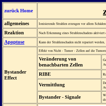
zurück
Home
allgemeines
Ionisierende Strahlen erzeugen vor allem Schäden
Reaktion
Nach Erkennung eines Strahlenschadens aktiviert 
Apoptose
Kann der Strahlenschaden nicht repariert werden, 
Effekt von Nicht - Tumor - Zellen auf die Tumor
Veränderung von
Ge
benachbarten Zellen
Am
Bystander
RIBE
Ra
Effect
De
Vermittlung
Au
Wi
Bystander - Signale
di