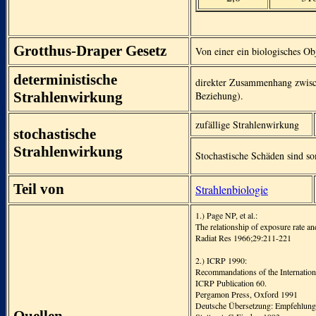
Grotthus-Draper Gesetz
Von einer ein biologisches Ob
deterministische
direkter Zusammenhang zwisc
Strahlenwirkung
Beziehung).
zufällige Strahlenwirkung
stochastische
Strahlenwirkung
Stochastische Schäden sind s
Teil von
Strahlenbiologie
1.) Page NP, et al.:
The relationship of exposure rate a
Radiat Res 1966;29:211-221
2.) ICRP 1990:
Recommandations of the Internation
ICRP Publication 60.
Pergamon Press, Oxford 1991
Deutsche Übersetzung: Empfehlunge