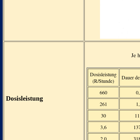
Je 
Dosisleistung
Dauer der
(R/Stunde)
660
0,
Dosisleistung
261
1,
30
11
3,6
137
2,0
318