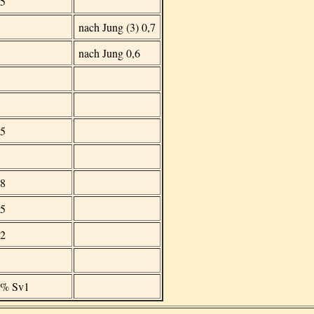
85
nach Jung (3) 0,7
nach Jung 0,6
15
08
05
02
0% Sv1