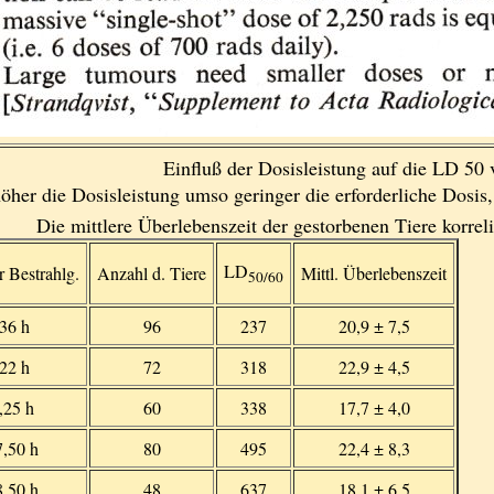
Einfluß der Dosisleistung auf die LD 50 
höher die Dosisleistung umso geringer die erforderliche Dosi
Die mittlere Überlebenszeit der gestorbenen Tiere korreli
LD
 Bestrahlg.
Anzahl d. Tiere
Mittl. Überlebenszeit
50/60
36 h
96
237
20,9 ± 7,5
22 h
72
318
22,9 ± 4,5
,25 h
60
338
17,7 ± 4,0
,50 h
80
495
22,4 ± 8,3
,50 h
48
637
18,1 ± 6,5