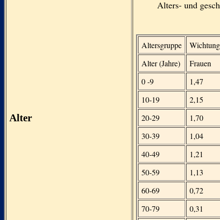
Alters- und gesch
Altersgruppe
Wichtungs
Alter (Jahre)
Frauen
0 -9
1,47
10-19
2,15
Alter
20-29
1,70
30-39
1,04
40-49
1,21
50-59
1,13
60-69
0,72
70-79
0,31