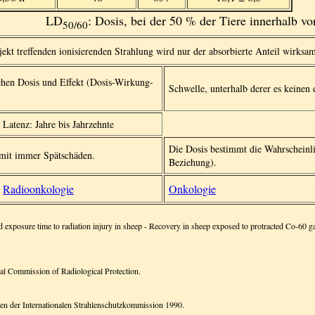
LD
: Dosis, bei der 50 % der Tiere innerhalb v
50/60
jekt treffenden ionisierenden Strahlung wird nur der absorbierte Anteil wirksa
hen Dosis und Effekt (Dosis-Wirkung-
Schwelle, unterhalb derer es keinen 
Latenz: Jahre bis Jahrzehnte
Die Dosis bestimmt die Wahrscheinli
omit immer Spätschäden.
Beziehung).
Radioonkologie
Onkologie
nd exposure time to radiation injury in sheep - Recovery in sheep exposed to protracted Co-60 
al Commission of Radiological Protection.
n der Internationalen Strahlenschutzkommission 1990.