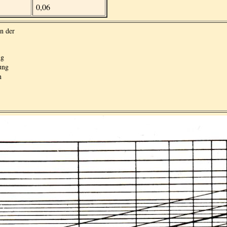
0,06
n der
ng
ung
n