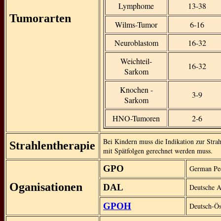
Lymphome
13-38
Tumorarten
Wilms-Tumor
6-16
Neuroblastom
16-32
Weichteil-
16-32
Sarkom
Knochen -
3-9
Sarkom
HNO-Tumoren
2-6
Bei Kindern muss die Indikation zur Strah
Strahlentherapie
mit Spätfolgen gerechnet werden muss.
GPO
German Ped
Oganisationen
DAL
Deutsche A
GPOH
Deutsch-Ös