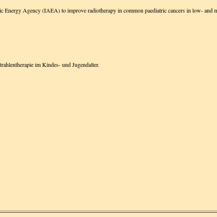
ic Energy Agency (IAEA) to improve radiotherapy in common paediatric cancers in low- and m
trahlentherapie im Kindes- und Jugendalter.