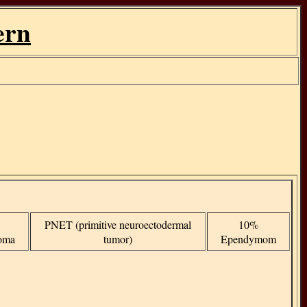
ern
PNET (primitive neuroectodermal
10%
toma
tumor)
Ependymom