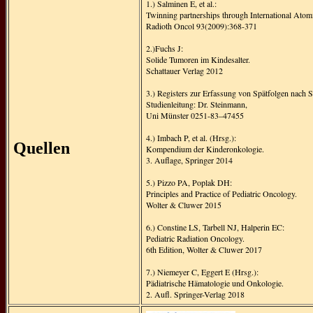
1.) Salminen E, et al.:
Twinning partnerships through International Atom
Radioth Oncol 93(2009):368-371
2.)Fuchs J:
Solide Tumoren im Kindesalter.
Schattauer Verlag 2012
3.) Registers zur Erfassung von Spätfolgen nach S
Studienleitung: Dr. Steinmann,
Uni Münster 0251-83–47455
4.) Imbach P, et al. (Hrsg.):
Quellen
Kompendium der Kinderonkologie.
3. Auflage, Springer 2014
5.) Pizzo PA, Poplak DH:
Principles and Practice of Pediatric Oncology.
Wolter & Cluwer 2015
6.) Constine LS, Tarbell NJ, Halperin EC:
Pediatric Radiation Oncology.
6th Edition, Wolter & Cluwer 2017
7.) Niemeyer C, Eggert E (Hrsg.):
Pädiatrische Hämatologie und Onkologie.
2. Aufl. Springer-Verlag 2018