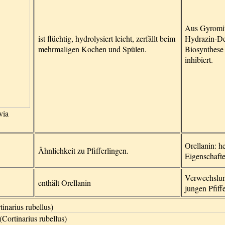
Aus Gyromitr
ist flüchtig, hydrolysiert leicht, zerfällt beim
Hydrazin-Der
mehrmaligen Kochen und Spülen.
Biosynthese
inhibiert.
via
Orellanin: h
Ähnlichkeit zu Pfifferlingen.
Eigenschaft
Verwechslun
enthält Orellanin
jungen Pfiff
inarius rubellus)