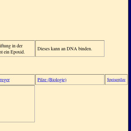
iftung in der
Dieses kann an DNA binden.
ht ein Epoxid.
reger
Pilze (Biologie)
Speisepilze