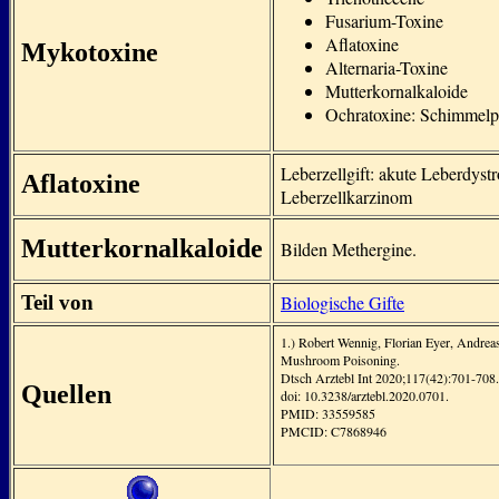
Fusarium-Toxine
Aflatoxine
Mykotoxine
Alternaria-Toxine
Mutterkornalkaloide
Ochratoxine: Schimmelp
Leberzellgift: akute Leberdystr
Aflatoxine
Leberzellkarzinom
Mutterkornalkaloide
Bilden Methergine.
Teil von
Biologische Gifte
1.) Robert Wennig, Florian Eyer, Andrea
Mushroom Poisoning.
Dtsch Arztebl Int 2020;117(42):701-708.
Quellen
doi: 10.3238/arztebl.2020.0701.
PMID: 33559585
PMCID: C7868946