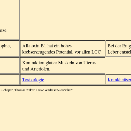
ilze
ophie,
Aflatoxin B1 hat ein hohes
Bei der Entg
krebserzeugendes Potential, vor allen LCC
Leber entste
Kontraktion glatter Muskeln von Uterus
und Arteriolen.
Toxikologie
Krankheitser
s Schaper, Thomas Zilker, Hilke Andresen-Streichert: