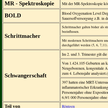
MR - Spektroskopie
Mit der MR-Spektroskopie kö
Blood Oxygenation Level Dep
BOLD
Sauersoffversorgung z.B. in d
Schrittmacher galten bisher als s
beeinflussen.
Schrittmacher
Mit modernen Schrittmachern und
durchgeführt werden (5, 6, 7,11).
Im 2. und 3. Trimester gilt d
Von 1.424.105 Geburten an ka
Neugeborenen, kongenitale A
zum 4. Lebensjahr analysiert.(
Schwangerschaft
397 hatten eine MRT-Untersuch
inflammatorischer Erkrankung
Personenjahre ohne Expositio
6,9/1 000 Personenjahre ohne 
Teil von
Röntgen