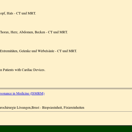
 Kopf, Hals - CT und MRT.
I: Thorax, Herz, Abdomen, Becken - CT und MRT.
I: Extremitäten, Gelenke und Wirbelsäule - CT und MRT.
n Patients with Cardiac Devices.
 Resonance in Medicine (ISMRM)
urochirurgie Lösungen,Brust - Biopsieeinheit, Fixiereinheiten