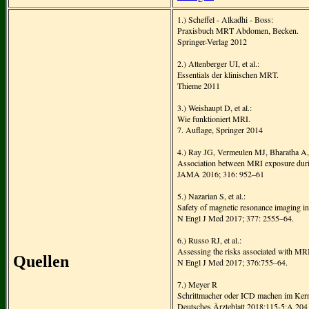
1.) Scheffel - Alkadhi - Boss:
Praxisbuch MRT Abdomen, Becken.
Springer-Verlag 2012
2.) Attenberger UI, et al.:
Essentials der klinischen MRT.
Thieme 2011
3.) Weishaupt D, et al.:
Wie funktioniert MRI.
7. Auflage, Springer 2014
4.) Ray JG, Vermeulen MJ, Bharatha A, e
Association between MRI exposure duri
JAMA 2016; 316: 952–61
5.) Nazarian S, et al.:
Safety of magnetic resonance imaging in 
N Engl J Med 2017; 377: 2555–64.
6.) Russo RJ, et al.:
Assessing the risks associated with MRI 
Quellen
N Engl J Med 2017; 376:755–64.
7.) Meyer R
Schrittmacher oder ICD machen im Kern
Deutsches Ärzteblatt 2018;115-5:A 204