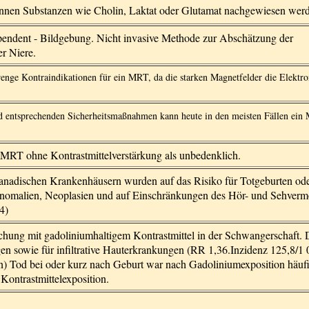
nnen Substanzen wie Cholin, Laktat oder Glutamat nachgewiesen wer
endent - Bildgebung. Nicht invasive Methode zur Abschätzung der
er Niere.
trenge Kontraindikationen für ein MRT, da die starken Magnetfelder die Elektro
 entsprechenden Sicherheitsmaßnahmen kann heute in den meisten Fällen ei
ie MRT ohne Kontrastmittelverstärkung als unbedenklich.
nadischen Krankenhäusern wurden auf das Risiko für Totgeburten od
nomalien, Neoplasien und auf Einschränkungen des Hör- und Sehverm
4)
ung mit gadoliniumhaltigem Kontrastmittel in der Schwangerschaft. Di
en sowie für infiltrative Hauterkrankungen (RR 1,36.Inzidenz 125,8/1
n) Tod bei oder kurz nach Geburt war nach Gadoliniumexposition häufi
Kontrastmittelexposition.