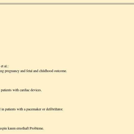
t al.:
ng pregnancy and fetal and childhood outcome.
patients with cardiac devices.
in patients with a pacemaker or defibrillator.
spin kaum ernsthaft Probleme.