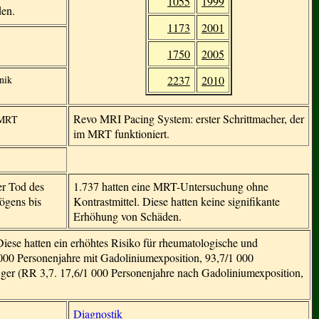
1055
1999
den.
1173
2001
1750
2005
nik
2237
2010
Revo MRI Pacing System: erster Schrittmacher, der
n MRT
im MRT funktioniert.
er Tod des
1.737 hatten eine MRT-Untersuchung ohne
ögens bis
Kontrastmittel. Diese hatten keine signifikante
Erhöhung von Schäden.
ese hatten ein erhöhtes Risiko für rheumatologische und
 000 Personenjahre mit Gadoliniumexposition, 93,7/1 000
ger (RR 3,7. 17,6/1 000 Personenjahre nach Gadoliniumexposition,
Diagnostik