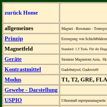
zurück
Home
allgemeines
Magnet - Resonanz - Tomogr
Prinzip
Erzeugung von Schichtbildern
Magnetfeld
Standard: 1,5 Tesla. Für die Diag
Geräte
Siemens Magnetom Aera, -Sky
Kontrastmittel
Gadobutyrol, Gadovist®
Modus
T1, T2, GRE, FL
Gewebe - Darstellung
USPIO
Ultrasmall superparamagnetic i