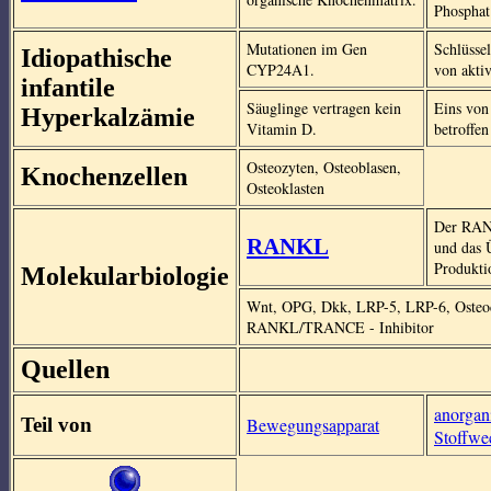
Phosphat
Mutationen im Gen
Schlüsse
Idiopathische
CYP24A1.
von akti
infantile
Säuglinge vertragen kein
Eins von
Hyperkalzämie
Vitamin D.
betroffen
Osteozyten, Osteoblasen,
Knochenzellen
Osteoklasten
Der RANK
RANKL
und das 
Produkti
Molekularbiologie
Wnt, OPG, Dkk, LRP-5, LRP-6, Osteoc
RANKL/TRANCE - Inhibitor
Quellen
anorgan
Teil von
Bewegungsapparat
Stoffwe