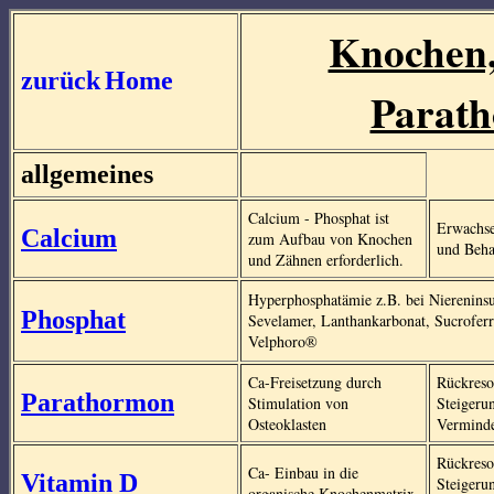
Knochen,
zurück
Home
Parath
allgemeines
Calcium - Phosphat ist
Erwachse
Calcium
zum Aufbau von Knochen
und Beha
und Zähnen erforderlich.
Hyperphosphatämie z.B. bei Niereninsu
Phosphat
Sevelamer, Lanthankarbonat, Sucrofer
Velphoro®
Ca-Freisetzung durch
Rückreso
Parathormon
Stimulation von
Steigeru
Osteoklasten
Verminde
Rückreso
Ca- Einbau in die
Vitamin D
Steigeru
organische Knochenmatrix.