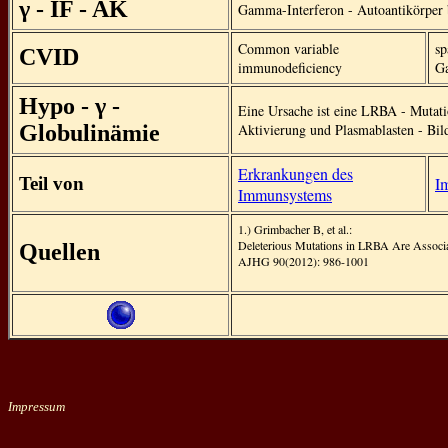
γ - IF - AK
Gamma-Interferon - Autoantikörper 
Common variable
sp
CVID
immunodeficiency
G
Hypo - γ -
Eine Ursache ist eine LRBA - Mutatio
Globulinämie
Aktivierung und Plasmablasten - Bil
Erkrankungen des
Teil von
I
Immunsystems
1.) Grimbacher B, et al.:
Deleterious Mutations in LRBA Are Associ
Quellen
AJHG 90(2012): 986-1001
Impressum