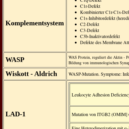
C1r-Defekt
Kombinierter C1r-C1s-Def
C1s-Inhibitordefekt (hered
Komplementsystem
C2-Defekt
C3-Defekt
C3b-Inaktivatordefekt
Defekte des Membrane Att
WAS Protein, reguliert die Aktin - P
WASP
Bildung von immunologischen Synap
Wiskott - Aldrich
WASP-Mutation. Symptome: Infe
Leukocyte Adhesion Deficienc
LAD-1
Mutation von ITGB2 (OMIM] 
Eine Heterodimerization mit α-