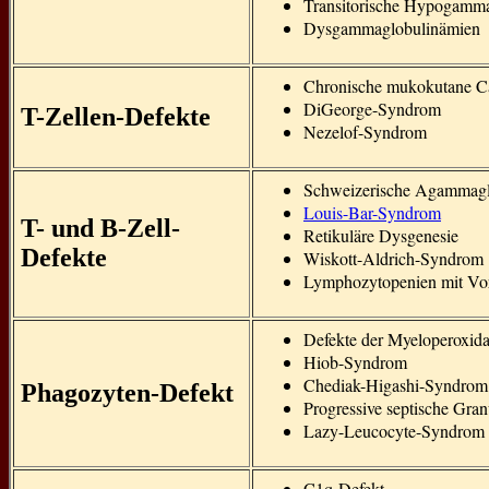
Transitorische Hypogamm
Dysgammaglobulinämien
Chronische mukokutane C
DiGeorge-Syndrom
T-Zellen-Defekte
Nezelof-Syndrom
Schweizerische Agammagl
Louis-Bar-Syndrom
T- und B-Zell-
Retikuläre Dysgenesie
Defekte
Wiskott-Aldrich-Syndrom
Lymphozytopenien mit V
Defekte der Myeloperoxid
Hiob-Syndrom
Chediak-Higashi-Syndrom
Phagozyten-Defekt
Progressive septische Gra
Lazy-Leucocyte-Syndrom
C1q-Defekt