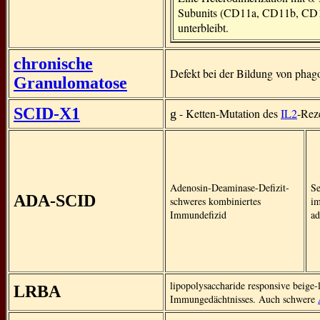
Subunits (CD11a, CD11b, CD
unterbleibt.
chronische
Defekt bei der Bildung von phag
Granulomatose
SCID-X1
- Ketten-Mutation des
IL2
-Rez
g
Adenosin-Deaminase-Defizit-
Se
ADA-SCID
schweres kombiniertes
im
Immundefizid
ad
lipopolysaccharide responsive beige
LRBA
Immungedächtnisses. Auch schwere