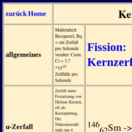
Ke
zurück
Home
Maßeinheit:
Becquerel, Bq
= ein Zerfall
Fission:
pro Sekunde
allgemeines
veraltet: Curie,
Kernzerf
Ci = 3,7
10
*10
Zellfälle pro
Sekunde
Zerfall unter
Freisetzung von
Helium-Kernen,
oft als
Kernspaltung.
Die
146
Sm -
Nukeonenzahl
α-Zerfall
62
sinkt um 4