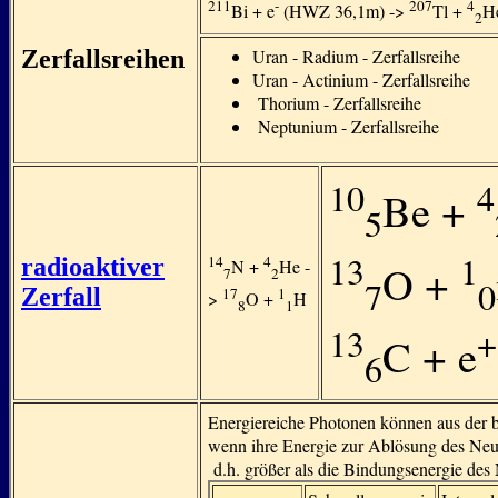
211
-
207
4
Bi + e
(HWZ 36,1m) ->
Tl +
H
2
Zerfallsreihen
Uran - Radium - Zerfallsreihe
Uran - Actinium - Zerfallsreihe
Thorium - Zerfallsreihe
Neptunium - Zerfallsreihe
10
4
Be +
5
13
1
14
4
radioaktiver
O +
N +
He -
7
2
7
0
Zerfall
17
1
>
O +
H
8
1
13
+
C + e
6
Energiereiche Photonen können aus der b
wenn ihre Energie zur Ablösung des Neu
d.h. größer als die Bindungsenergie des 