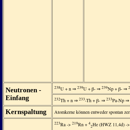
238
239
239
U + n ⇒
U + β- ⇒
Np + β- ⇒
Neutronen -
Einfang
232
233
233
Th + n ⇒
-Th + β- ⇒
Pa-Np ⇒
Kernspaltung
Atomkerne können entweder spontan zerf
223
219
4
Ra ->
Rn +
He (HWZ 11,4d) -
2