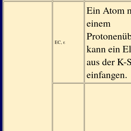
Ein Atom m
einem
Protonenü
EC, ε
kann ein E
aus der K-
einfangen.