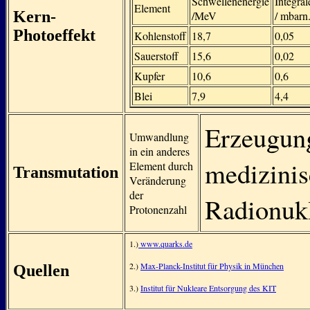
Schwellenenergie
Integra
Element
Kern-
/MeV
/ mbar
Photoeffekt
Kohlenstoff
18,7
0,05
Sauerstoff
15,6
0,02
Kupfer
10,6
0,6
Blei
7,9
4,4
Erzeugun
Umwandlung
in ein anderes
medizinis
Element durch
Transmutation
Veränderung
der
Radionuk
Protonenzahl
1.)
www.quarks.de
2.)
Max-Planck-Institut für Physik in München
Quellen
3.)
Institut für Nukleare Entsorgung des KIT