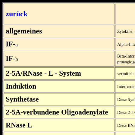
zurück
allgemeines
Zytokine, 
IF-
Alpha-Inte
a
Beta-Inte
IF-
b
proangiog
2-5A/RNase - L - System
vermittel
Induktion
Interferon
Synthetase
Diese Syn
2-5A-verbundene Oligoadenylate
Diese 2-5
RNase L
Diese RNa