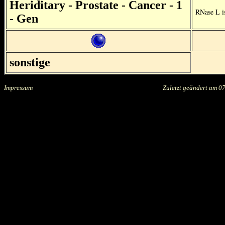
Heriditary - Prostate - Cancer - 1
RNase L is
- Gen
sonstige
Impressum
.....................................................................................
Zuletzt geändert am
07