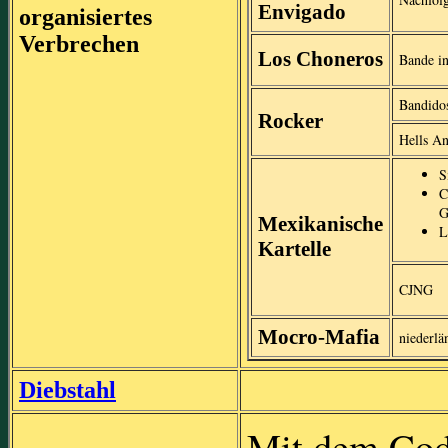
Envigado
organisiertes
Verbrechen
Los Choneros
Bande i
Bandido
Rocker
Hells An
S
C
G
Mexikanische
L
Kartelle
CJNG
Mocro-Mafia
niederlä
Diebstahl
Mit dem Cod