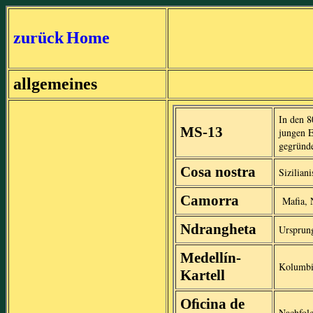
zurück
Home
allgemeines
In den 8
MS-13
jungen E
gegründe
Cosa nostra
Sizilian
Camorra
Mafia, 
Ndrangheta
Ursprung
Medellín-
Kolumbi
Kartell
Oﬁcina de
Nachfolg