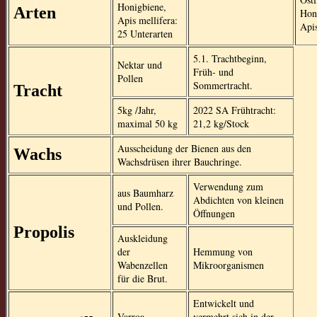
Honigbiene,
Arten
Hon
Apis mellifera:
Apis
25 Unterarten
5.1. Trachtbeginn,
Nektar und
Früh- und
Pollen
Sommertracht.
Tracht
5kg /Jahr,
2022 SA Frühtracht:
maximal 50 kg
21,2 kg/Stock
Ausscheidung der Bienen aus den
Wachs
Wachsdrüsen ihrer Bauchringe.
Verwendung zum
aus Baumharz
Abdichten von kleinen
und Pollen.
Öffnungen
Propolis
Auskleidung
der
Hemmung von
Wabenzellen
Mikroorganismen
für die Brut.
Entwickelt und
Varroa
vermehrt sich in der