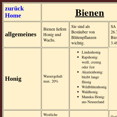
zurück
Bienen
Home
Sie sind als
SA 
Bienen liefern
Bestäuber von
26.
allgemeines
Honig und
Blütenpflanzen
Bie
Wachs.
wichtig.
3.4
Lindenhonig
Rapshonig:
weiß, cremig
oder fest
Akazienhonig:
Wassergehalt
bleibt lange
Honig
max. 20%
flüssig
Wildblütenhonig
Waldhonig
Manuka-Honig:
aus Neuseeland
Westliche
Östl