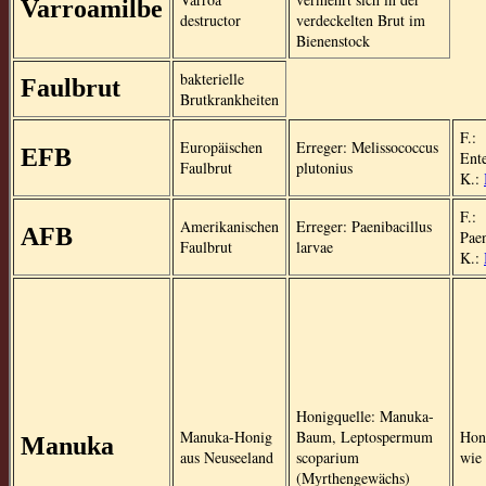
Varroamilbe
destructor
verdeckelten Brut im
Bienenstock
bakterielle
Faulbrut
Brutkrankheiten
F.:
Europäischen
Erreger: Melissococcus
EFB
Ent
Faulbrut
plutonius
K.:
F.:
Amerikanischen
Erreger: Paenibacillus
AFB
Paen
Faulbrut
larvae
K.:
Honigquelle: Manuka-
Manuka-Honig
Baum, Leptospermum
Hon
Manuka
aus Neuseeland
scoparium
wie 
(Myrthengewächs)