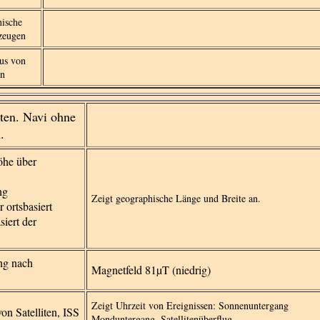
hische
zeugen
tus von
en
rten. Navi ohne
.
öhe über
ng
Zeigt geographische Länge und Breite an.
 ortsbasiert
siert der
ng nach
Magnetfeld 81µT (niedrig)
Zeigt Uhrzeit von Ereignissen: Sonnenuntergang
von Satelliten, ISS
Monduntergang, Satellitenüberflug