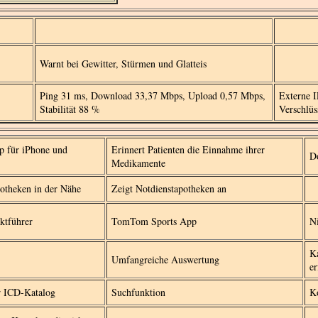
Warnt bei Gewitter, Stürmen und Glatteis
-
Ping 31 ms, Download 33,37 Mbps, Upload 0,57 Mbps,
Externe 
Stabilität 88 %
Verschlü
p für iPhone und
Erinnert Patienten die Einnahme ihrer
D
Medikamente
otheken in der Nähe
Zeigt Notdienstapotheken an
ktführer
TomTom Sports App
N
Ka
Umfangreiche Auswertung
er
r ICD-Katalog
Suchfunktion
K