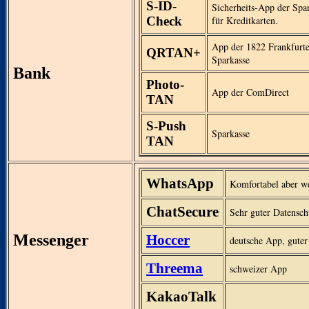
S-ID-
Sicherheits-App der Spa
Check
für Kreditkarten.
App der 1822 Frankfurte
QRTAN+
Sparkasse
Bank
Photo-
App der ComDirect
TAN
S-Push
Sparkasse
TAN
WhatsApp
Komfortabel aber we
ChatSecure
Sehr guter Datenschu
Messenger
Hoccer
deutsche App, guter
Threema
schweizer App
KakaoTalk