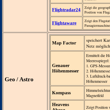
Zeigt die geograp
Flightradar24
Position von Flug
Zeigt den Flugsta
Flightaware
Passagiermaschin
speichert Ka
Map Factor
Netz möglich
Ermittelt die H
Meeresspiegel:
Genauer
1. GPS-Messu
Höhenmesser
2. Höhenmesser
3. Luftdruck-ba
Geo / Astro
Höhenmesser
Himmelsrichtu
Kompass
Magnetfeld
Heavens
Zeigt Position 
Above