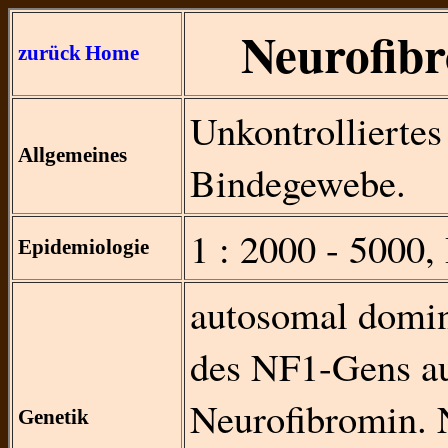
Neurofib
zurück
Home
Unkontrollierte
Allgemeines
Bindegewebe.
1 : 2000 - 5000
Epidemiologie
autosomal domin
des NF1-Gens a
Neurofibromin. 
Genetik