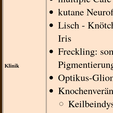
kutane Neuro
Lisch - Knötc
Iris
Freckling: so
Pigmentierung
Klinik
Optikus-Glio
Knochenverän
Keilbeindys