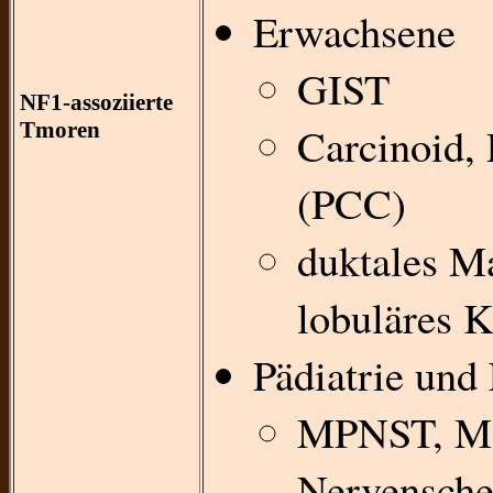
Erwachsene
GIST
NF1-assoziierte
Tmoren
Carcinoid,
(PCC)
duktales 
lobuläres 
Pädiatrie und
MPNST, Mal
Nervensche