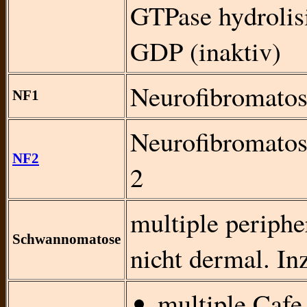
GTPase hydroli
GDP (inaktiv)
Neurofibromatos
NF1
Neurofibromato
NF2
2
multiple periphe
Schwannomatose
nicht dermal. In
multiple Cafe 