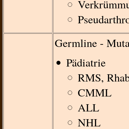
Verkrümmu
Pseudarthr
Germline - Muta
Pädiatrie
RMS, Rha
CMML
ALL
NHL