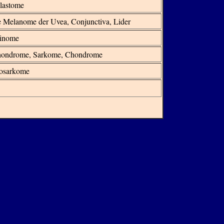
lastome
 Melanome der Uvea, Conjunctiva, Lider
zinome
hondrome, Sarkome, Chondrome
osarkome