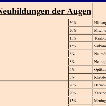
Neubildungen der Augen
30%
Hämang
20%
Mischtu
15%
Teratoi
15%
Sarkom
8%
Neurof
8%
Neurogl
5%
Optiku
5%
Rhabdo
20%
Dermoi
20%
Karzin
15%
Mening