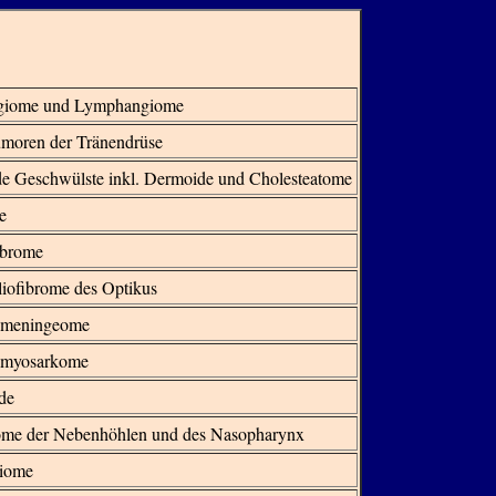
iome und Lymphangiome
moren der Tränendrüse
de Geschwülste inkl. Dermoide und Cholesteatome
e
ibrome
iofibrome des Optikus
smeningeome
myosarkome
de
ome der Nebenhöhlen und des Nasopharynx
iome