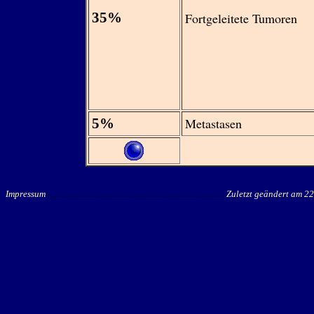
35%
Fortgeleitete Tumoren
5%
Metastasen
Impressum
.....................................................................................
Zuletzt geändert am
22