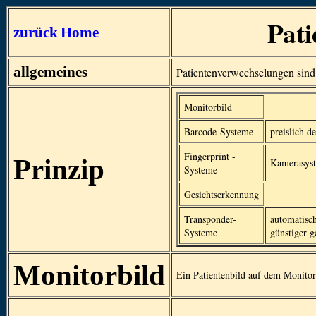
Pati
zurück
Home
allgemeines
Patientenverwechselungen sind i
Monitorbild
Barcode-Systeme
preislich d
Fingerprint -
Prinzip
Kamerasyste
Systeme
Gesichtserkennung
Transponder-
automatisc
Systeme
günstiger 
Monitorbild
Ein Patientenbild auf dem Monitor