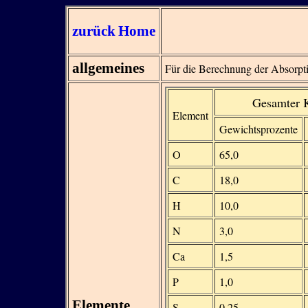
zurück
Home
allgemeines
Für die Berechnung der Absorp
Gesamter 
Element
Gewichtsprozente
O
65,0
C
18,0
H
10,0
N
3,0
Ca
1,5
P
1,0
Elemente
S
0,25