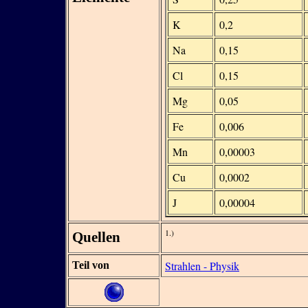
K
0,2
Na
0,15
Cl
0,15
Mg
0,05
Fe
0,006
Mn
0,00003
Cu
0,0002
J
0,00004
1.)
Quellen
Strahlen - Physik
Teil von