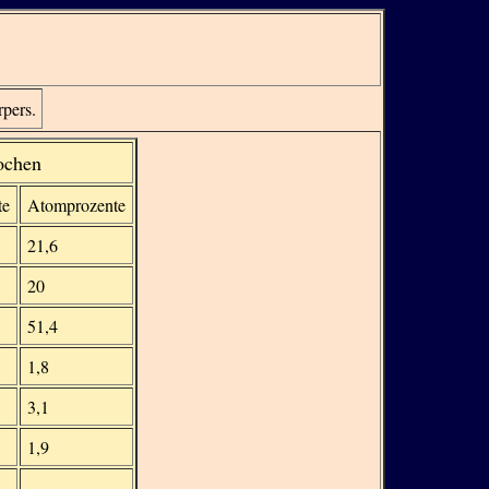
pers.
ochen
te
Atomprozente
21,6
20
51,4
1,8
3,1
1,9