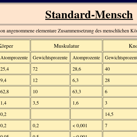
Standard-Mensch
tion angenommene elementare Zusammensetzung des menschlichen Kör
Körper
Muskulatur
Kn
Atomprozente
Gewichtsprozente
Atomprozente
Gewichtsprozen
25,4
72
28,6
40
9,4
12
6,3
28
62,8
10
63,3
6
1,4
3,5
1,6
3
0,2
14,5
0,2
0,2
< 0,001
7
0,05
0,5
∼0,001