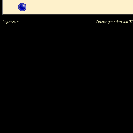
Impressum
.....................................................................................
Zuletzt geändert am
07