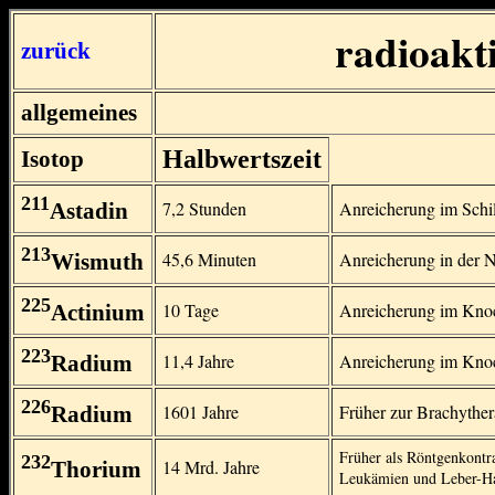
radioakt
zurück
allgemeines
Halbwertszeit
Isotop
211
7,2 Stunden
Anreicherung im Schi
Astadin
213
45,6 Minuten
Anreicherung in der 
Wismuth
225
10 Tage
Anreicherung im Knoc
Actinium
223
11,4 Jahre
Anreicherung im Kno
Radium
226
1601 Jahre
Früher zur Brachythe
Radium
Früher als Röntgenkontr
232
14 Mrd. Jahre
Thorium
Leukämien und Leber-