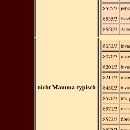
8525/3
poly
8535/3
Karzi
8550/3
Acin
8032/3
inva
8070/3
inva
8201/3
inva
8211/3
inva
nicht Mamma-typisch
8480/3
inva
8570/3
low-
8571/3
meta
8572/3
fibr
8575/3
meta