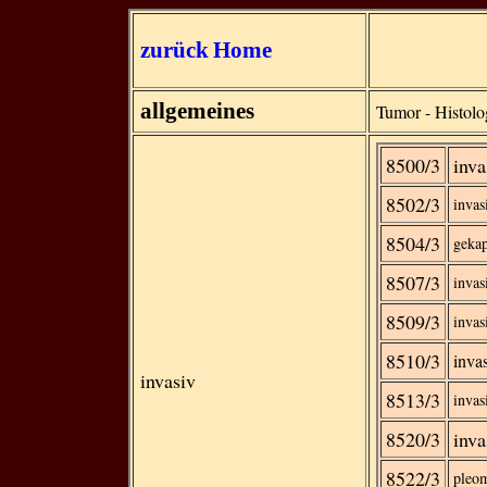
zurück
Home
allgemeines
Tumor - Histolo
8500/3
inva
8502/3
invas
8504/3
gekap
8507/3
invas
8509/3
invas
8510/3
inva
invasiv
8513/3
invas
8520/3
inva
8522/3
pleo