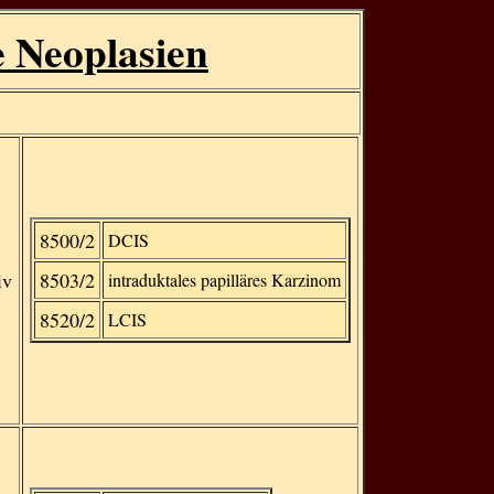
 Neoplasien
8500/2
DCIS
iv
8503/2
intraduktales papilläres Karzinom
8520/2
LCIS