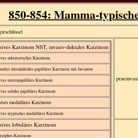
850-854: Mamma-typische
gieschlüssel
sives Karzinom NST, invasiv-duktales Karzinom
ives sekretorisches Karzinom
seltes intraduktales papilläres Karzinom mit Invasion
praeinvas
ives micropapilläres Karzinom
ives solides papilläres Karzinom
sives medulläres Karzinom
ives atypisches medulläres Karzinom
sives lobuläres Karzinom
morphes Karzinom