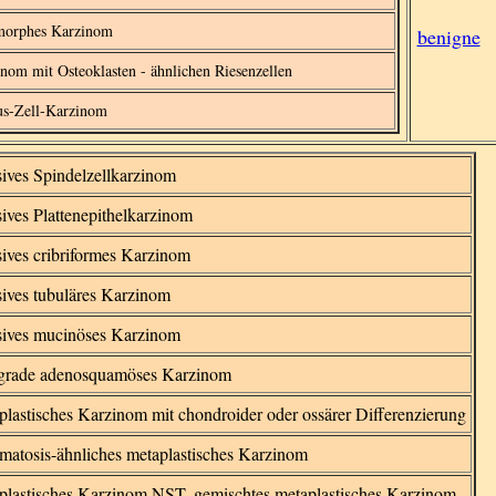
morphes Karzinom
benigne
nom mit Osteoklasten - ähnlichen Riesenzellen
us-Zell-Karzinom
sives Spindelzellkarzinom
sives Plattenepithelkarzinom
sives cribriformes Karzinom
sives tubuläres Karzinom
sives mucinöses Karzinom
grade adenosquamöses Karzinom
plastisches Karzinom mit chondroider oder ossärer Differenzierung
omatosis-ähnliches metaplastisches Karzinom
plastisches Karzinom NST, gemischtes metaplastisches Karzinom