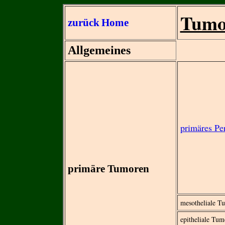
Tumor
zurück
Home
Allgemeines
primäres Pe
primäre Tumoren
mesotheliale T
epitheliale Tum