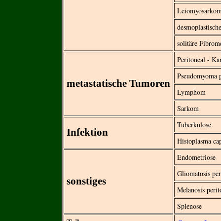
Leiomyosarko
desmoplastisch
solitäre Fibrom
Peritoneal - Ka
Pseudomyoma p
metastatische Tumoren
Lymphom
Sarkom
Tuberkulose
Infektion
Histoplasma ca
Endometriose
Gliomatosis per
sonstiges
Melanosis perit
Splenose