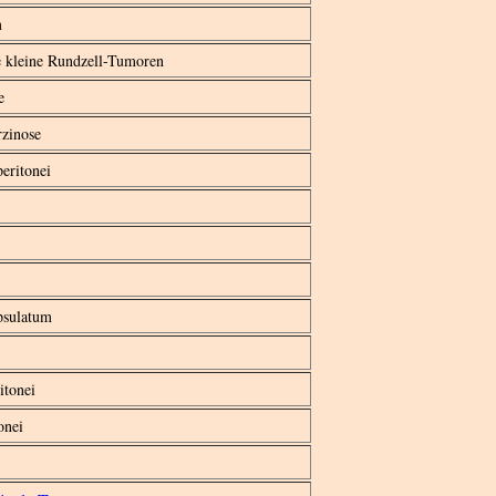
m
e kleine Rundzell-Tumoren
e
rzinose
eritonei
psulatum
itonei
onei