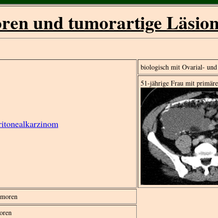
en und tumorartige Läsion
biologisch mit Ovarial- un
51-jährige Frau mit primär
ritonealkarzinom
umoren
oren