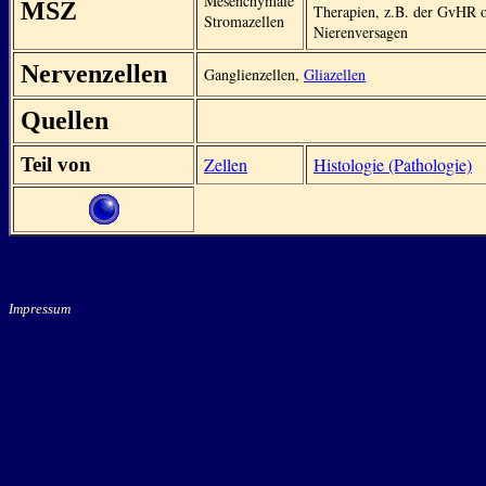
Mesenchymale
MSZ
Therapien, z.B. der GvHR o
Stromazellen
Nierenversagen
Nervenzellen
Ganglienzellen,
Gliazellen
Quellen
Teil von
Zellen
Histologie (Pathologie)
Impressum