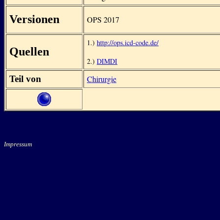
Versionen
OPS 2017
1.)
http://ops.icd-code.de/
Quellen
2.)
DIMDI
Teil von
Chirurgie
Impressum