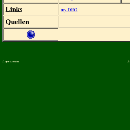
Links
my DRG
Quellen
Impressum
Zu