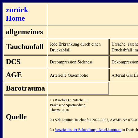
zurück
Home
allgemeines
Jede Erkrankung durch einen
Ursache: rasch
Tauchunfall
Druckabfall
Druckabfall i
DCS
Decompression Sickness
Dekompression
AGE
Arterielle Gasembolie
Arterial Gas 
Barotrauma
1.) Raschka C, Nitsche L:
Praktische Sportmedizin.
Thieme 2016
Quelle
2.) S2k-Leitlinie Tauchunfall 2022-2027, AWMF-Nr. 072-0
3.)
Verzeichnis der Behandlungs-Druckkammern
in Deutsch