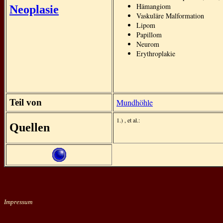
Hämangiom
Neoplasie
Vaskuläre Malformation
Lipom
Papillom
Neurom
Erythroplakie
Teil von
Mundhöhle
1.) , et al.:
Quellen
Impressum