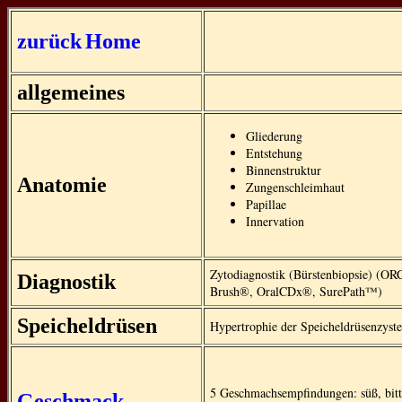
zurück
Home
allgemeines
Gliederung
Entstehung
Binnenstruktur
Anatomie
Zungenschleimhaut
Papillae
Innervation
Zytodiagnostik (Bürstenbiopsie) (OR
Diagnostik
Brush®, OralCDx®, SurePath™)
Speicheldrüsen
Hypertrophie der Speicheldrüsenzyst
5 Geschmachsempfindungen: süß, bitte
Geschmack