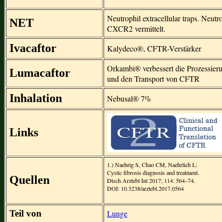
Neutrophil extracellular traps. Ne
NET
CXCR2 vermittelt.
Ivacaftor
Kalydeco®, CFTR-Verstärker
Orkambi® verbessert die Prozessier
Lumacaftor
und den Transport von CFTR
Inhalation
Nebusal® 7%
Links
1.) Naehrig S, Chao CM, Naehrlich L:
Cystic fibrosis diagnosis and treatment.
Quellen
Dtsch Arztebl Int 2017; 114: 564–74.
DOI: 10.3238/arztebl.2017.0564
Teil von
Lunge