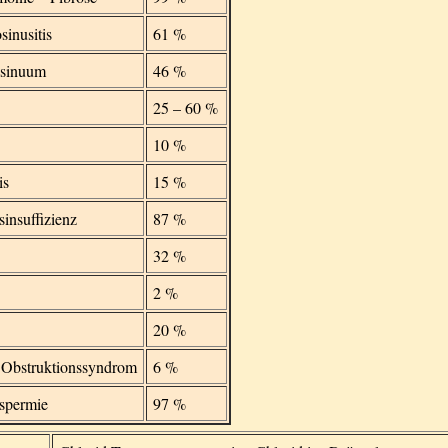
sinusitis
61 %
t sinuum
46 %
25 – 60 %
10 %
is
15 %
sinsuffizienz
87 %
32 %
2 %
20 %
es Obstruktionssyndrom
6 %
ospermie
97 %