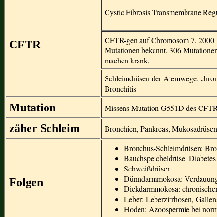
Cystic Fibrosis Transmembrane Regu
CFTR-gen auf Chromosom 7. 2000
CFTR
Mutationen bekannt. 306 Mutatione
machen krank.
Schleimdrüsen der Atemwege: chron
Bronchitis
Mutation
Missens Mutation G551D des CFTR-
zäher Schleim
Bronchien, Pankreas, Mukosadrüsen
Bronchus-Schleimdrüsen: Bro
Bauchspeicheldrüse: Diabetes 
Schweißdrüsen
Dünndarmmokosa: Verdauung
Folgen
Dickdarmmokosa: chronische
Leber: Leberzirrhosen, Gallen
Hoden: Azoospermie bei nor