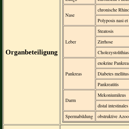
chronische Rhino
Nase
Polyposis nasi e
Steatosis
Leber
Zirrhose
Organbeteiligung
Cholezystolithias
exokrine Pankrea
Pankreas
Diabetes mellitus
Pankreatitis
Mekoniumileus
Darm
distal intestinal
Spermabildung
obstruktive Azo