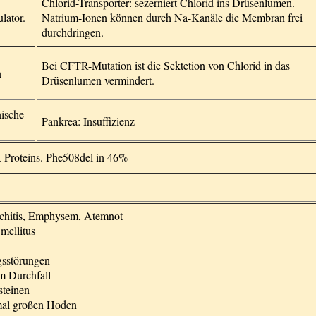
Chlorid-Transporter: sezerniert Chlorid ins Drüsenlumen.
lator.
Natrium-Ionen können durch Na-Kanäle die Membran frei
durchdringen.
Bei CFTR-Mutation ist die Sektetion von Chlorid in das
n
Drüsenlumen vermindert.
ische
Pankrea: Insuffizienz
Proteins. Phe508del in 46%
chitis, Emphysem, Atemnot
mellitus
sstörungen
m Durchfall
steinen
mal großen Hoden