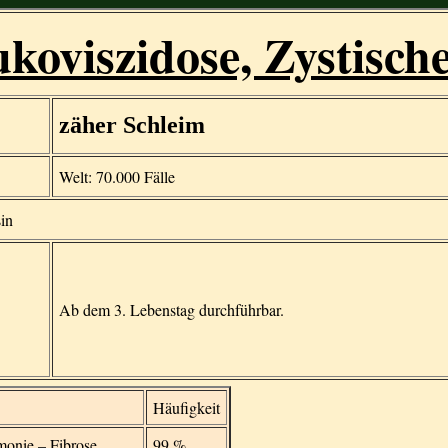
koviszidose, Zystisch
zäher Schleim
Welt: 70.000 Fälle
in
Ab dem 3. Lebenstag durchführbar.
Häufigkeit
monie – Fibrose
99 %