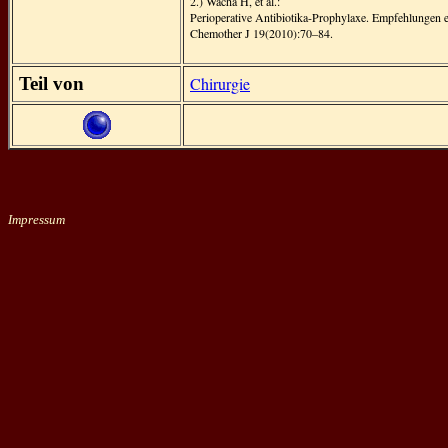
2.) Wacha H, et al.:
Perioperative Antibiotika-Prophylaxe. Empfehlungen e
Chemother J 19(2010):70–84.
Teil von
Chirurgie
Impressum