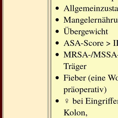
Allgemeinzust
Mangelernähr
Übergewicht
ASA-Score > I
MRSA-/MSSA
Träger
Fieber (eine W
präoperativ)
♀ bei Eingriff
Kolon,