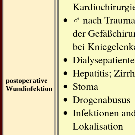
Kardiochirurgi
♂ nach Trauma,
der Gefäßchirur
bei Kniegelenk
Dialysepatient
Hepatitis; Zirr
postoperative
Stoma
Wundinfektion
Drogenabusus
Infektionen an
Lokalisation