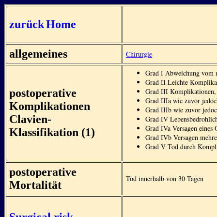
zurück
Home
allgemeines
Chirurgie
Grad I Abweichung vom no
Grad II Leichte Komplikat
postoperative
Grad III Komplikationen, 
Grad IIIa wie zuvor jedo
Komplikationen
Grad IIIb wie zuvor jedo
Clavien-
Grad IV Lebensbedrohlich
Grad IVa Versagen eines 
Klassifikation (1)
Grad IVb Versagen mehre
Grad V Tod durch Kompli
postoperative
Tod innerhalb von 30 Tagen
Mortalität