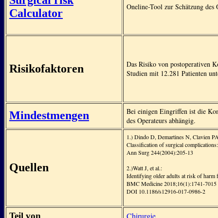
Surgical risk
Oneline-Tool zur Schätzung des 
Calculator
Das Risiko von postoperativen K
Risikofaktoren
Studien mit 12.281 Patienten unt
Bei einigen Eingriffen ist die K
Mindestmengen
des Operateurs abhängig.
1.) Dindo D, Demartines N, Clavien PA
Classification of surgical complications
Ann Surg 244(2004):205-13
Quellen
2.)Watt J, et al.:
Identifying older adults at risk of harm
BMC Medicine 2018;16(1):1741-7015
DOI 10.1186/s12916-017-0986-2
Teil von
Chirurgie