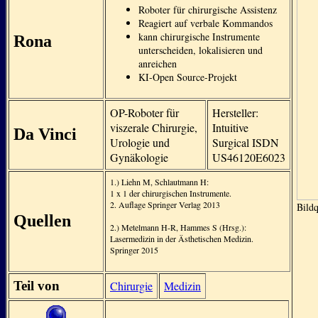
Roboter für chirurgische Assistenz
Reagiert auf verbale Kommandos
kann chirurgische Instrumente
Rona
unterscheiden, lokalisieren und
anreichen
KI-Open Source-Projekt
OP-Roboter für
Hersteller:
viszerale Chirurgie,
Intuitive
Da Vinci
Urologie und
Surgical ISDN
Gynäkologie
US46120E6023
1.) Liehn M, Schlautmann H:
1 x 1 der chirurgischen Instrumente.
2. Auflage Springer Verlag 2013
Bild
Quellen
2.) Metelmann H-R, Hammes S (Hrsg.):
Lasermedizin in der Ästhetischen Medizin.
Springer 2015
Teil von
Chirurgie
Medizin