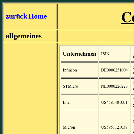
C
zurück
Home
allgemeines
Unternehmen
ISIN
Infineon
DE0006231004
STMicro
NL0000226223
Intel
US4581401001
Micron
US5951121038