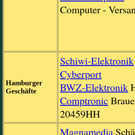
Computer - Versa
Schiwi-Elektronik
Cyberport
Hamburger
BWZ-Elektronik
H
Geschäfte
Comptronic
Braue
20459HH
Magnamedia
Schät