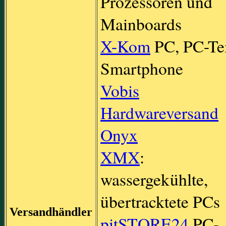
Prozessoren und
Mainboards
X-Kom
PC, PC-Tei
Smartphone
Vobis
Hardwareversand
Onyx
XMX
:
wassergekühlte,
übertracktete PCs
Versandhändler
pitSTORE24
PC-