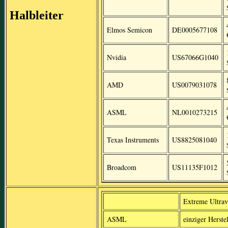
Halbleiter
Elmos Semicon
DE0005677108
Nvidia
US67066G1040
AMD
US0079031078
ASML
NL0010273215
Texas Instruments
US8825081040
Broadcom
US11135F1012
Extreme Ultrav
ASML
einziger Herst