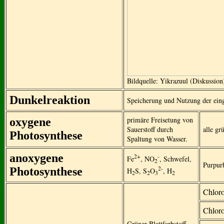
Bildquelle: Yikrazuul (Diskussi
Dunkelreaktion
Speicherung und Nutzung der ein
primäre Freisetung von
oxygene
Sauerstoff durch
alle gr
Photosynthese
Spaltung von Wasser.
anoxygene
2+
-
Fe
, NO
, Schwefel,
2
Purpurb
2-
Photosynthese
H
S, S
O
, H
2
2
3
2
Chloro
Chloro
Grüner Blattfarbstoff,