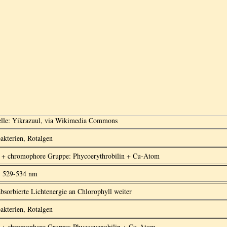
elle: Yikrazuul, via Wikimedia Commons
akterien, Rotalgen
n + chromophore Gruppe: Phycoerythrobilin + Cu-Atom
 529-534 nm
absorbierte Lichtenergie an Chlorophyll weiter
akterien, Rotalgen
n + chromophore Gruppe: Phycocyanobilin + Cu-Atom