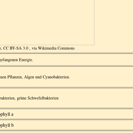
on), CC BY-SA 3.0
, via Wikimedia Commons
gefangenen Energie.
ünen Pflanzen, Algen und Cyanobakterien.
akterien, grüne Schwefelbakterien
phyll a
phyll b