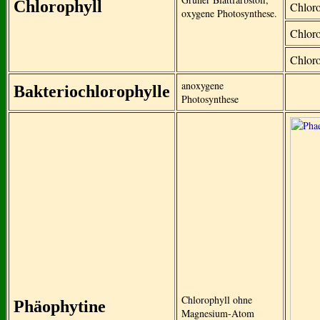
Chlorophyll
Chloro
oxygene Photosynthese.
Chloro
Chloro
anoxygene
Bakteriochlorophylle
Photosynthese
Chlorophyll ohne
Phäophytine
Magnesium-Atom