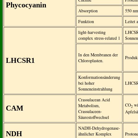
Phycocyanin
Absorption
550 nm
Funktion
Leitet 
light-harvesting
LHCSR1 
complex stress-related 1
Sonnen
In den Membranen der
Produk
LHCSR1
Chloroplasten.
Konformationsänderung
bei hoher
LHCSR1 
Sonneneinstrahlung
Crassulacean Acid
CO
wi
Metabolism,
2
CAM
Crassulaceen-
Apfelsä
Säurestoffwechsel
NADH-Dehydrogenase-
NDH
ähnlicher Komplex
Proton