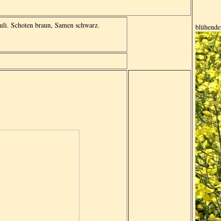
Juli. Schoten braun, Samen schwarz.
blühende