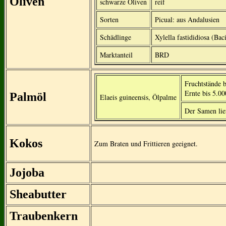
Oliven
schwarze Oliven
reif
Sorten
Picual: aus Andalusien
Schädlinge
Xylella fastididiosa (Baci
Marktanteil
BRD
Fruchtstände b
Ernte bis 5.00
Palmöl
Elaeis guineensis, Ölpalme
Der Samen lie
Kokos
Zum Braten und Frittieren geeignet.
Jojoba
Sheabutter
Traubenkern