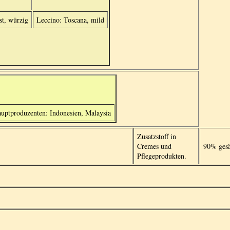
st, würzig
Leccino: Toscana, mild
uptproduzenten: Indonesien, Malaysia
Zusatzstoff in
Cremes und
90% gesä
Pﬂegeprodukten.