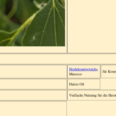
Heidekrautgewächs
,
für Kosm
Marocco
Dulcis Oil
Vielfache Nutzung für die Her