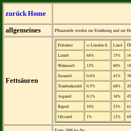
zurück
Home
allgemeines
Pflanzenöle werden zur Ernährung und zur Hau
Fettsäure
α-Linolen-S.
Linol
Öl
Leinöl
64%
15%
1
Walnussöl
12%
60%
1
Sesamöl
0,6%
41%
3
Fettsäuren
Traubenkernöl
0,5%
68%
2
Arganöl
0,1%
34%
4
Rapsöl
10%
23%
6
Olivenöl
1%
12%
6
Ernte 1000 kg /ha