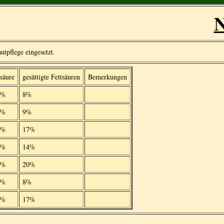
N
tpflege eingesetzt.
säure
gesättigte Fettsäuren
Bemerkungen
6%
8%
8%
9%
8%
17%
0%
14%
5%
20%
1%
8%
9%
17%