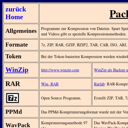
zurück
Pac
Home
Programme zur Kompression von Dateien. Spart Speic
Allgemeines
und Videos gibt es spezielle Kompressionsmethoden.
Formate
7z, ZIP, RAR, GZIP, BZIP2, TAR, CAB, ISO, AR
Token
Bei der Token-basierten Kompression werden wieder
WinZip
http://www.winzip.com
WinZip als Backup u
RAR
Win- RAR
Rarlab
: RAR-Kompri
Open Source Programm.
Erstellt ZIP, TAR, 
PPMd
Das PPMd-Komprimierungsformat wurde mit der Vers
Komprimierungsmethode 97
Das WavPack-Kompri
WavPack