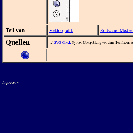
Teil von
Vektorgrafik
Software: Medie
Quellen
1.)
SVG Check
Syntax-Überprüfung vor dem Hochladen a
Impressum