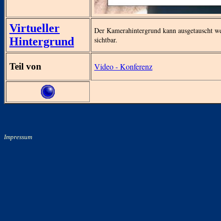
Virtueller
Der Kamerahintergrund kann ausgetauscht wer
Hintergrund
sichtbar.
Teil von
Video - Konferenz
Impressum