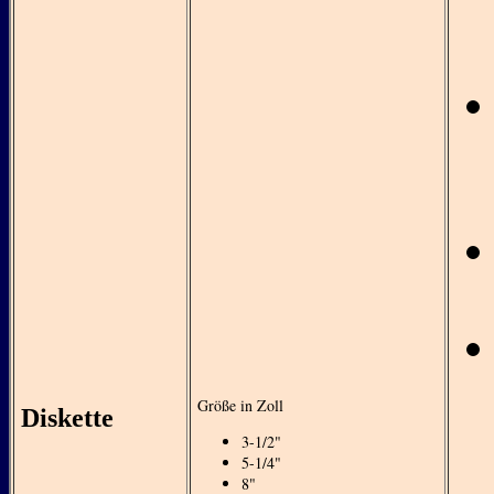
Größe in Zoll
Diskette
3-1/2"
5-1/4"
8"